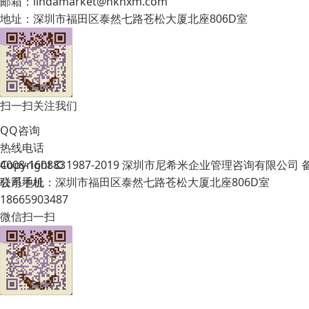
邮箱：lindamarket@hknxm.com
地址：
深圳市福田区泰然七路苍松大厦北座806D室
扫一扫关注我们
QQ咨询
热线电话
Copyright © 1987-2019 深圳市尼希米企业管理咨询有限公司
4008-160883
公司地址：深圳市福田区泰然七路苍松大厦北座806D室
联系手机
18665903487
微信扫一扫