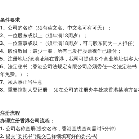
条件要求
1、
公司的名称（须有英文名、中文名可有可无）；
2、
一位股东或以上（须年满18周岁）；
3、
一位董事或以上（须年满18周岁，可与股东同为一人担任）
4、
股份数目：最少一股，所有已发行股票视作已缴付；
5、
注册地址(该地址须在香港，我司可提供多个商业地址供客人
6、
法定秘书（香港公司法规定有限公司必须委任一名法定秘书，
年免费。）；
7、
须从事正当生意；
8、
重要控制人登记册： 须在公司的注册办事处或香港某地方
注册流程
办理注册香港公司流程：
1.
公司名称查册(提交名称，香港直线查询需时5分钟)
2.
提交"委托书"(提交已祥细填写好的委托书)