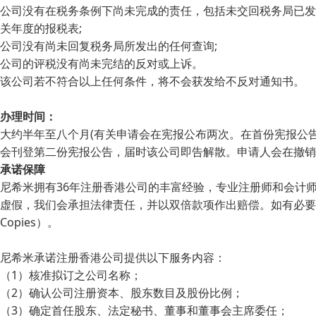
公司没有在税务条例下尚未完成的责任，包括未交回税务局已发
关年度的报税表;
公司没有尚未回复税务局所发出的任何查询;
公司的评税没有尚未完结的反对或上诉。
该公司若不符合以上任何条件，将不会获发给不反对通知书。
办理时间：
大约半年至八个月(有关申请会在宪报公布两次。在首份宪报公
会刊登第二份宪报公告，届时该公司即告解散。申请人会在撤销
承诺保障
尼希米拥有36年注册香港公司的丰富经验，专业注册师和会计
虚假，我们会承担法律责任，并以双倍款项作出赔偿。如有必要，可要
Copies）。
尼希米承诺注册香港公司提供以下服务内容：
（1）核准拟订之公司名称；
（2）确认公司注册资本、股东数目及股份比例；
（3）确定首任股东、法定秘书、董事和董事会主席委任；