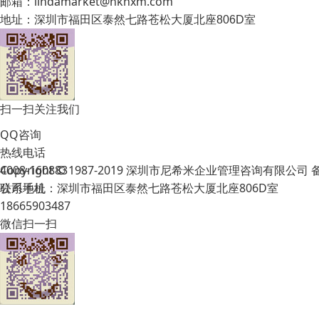
邮箱：lindamarket@hknxm.com
地址：
深圳市福田区泰然七路苍松大厦北座806D室
扫一扫关注我们
QQ咨询
热线电话
Copyright © 1987-2019 深圳市尼希米企业管理咨询有限公司
4008-160883
公司地址：深圳市福田区泰然七路苍松大厦北座806D室
联系手机
18665903487
微信扫一扫