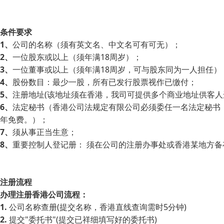
条件要求
1、
公司的名称（须有英文名、中文名可有可无）；
2、
一位股东或以上（须年满18周岁）；
3、
一位董事或以上（须年满18周岁，可与股东同为一人担任）
4、
股份数目：最少一股，所有已发行股票视作已缴付；
5、
注册地址(该地址须在香港，我司可提供多个商业地址供客人
6、
法定秘书（香港公司法规定有限公司必须委任一名法定秘书，
年免费。）；
7、
须从事正当生意；
8、
重要控制人登记册： 须在公司的注册办事处或香港某地方
注册流程
办理注册香港公司流程：
1.
公司名称查册(提交名称，香港直线查询需时5分钟)
2.
提交"委托书"(提交已祥细填写好的委托书)