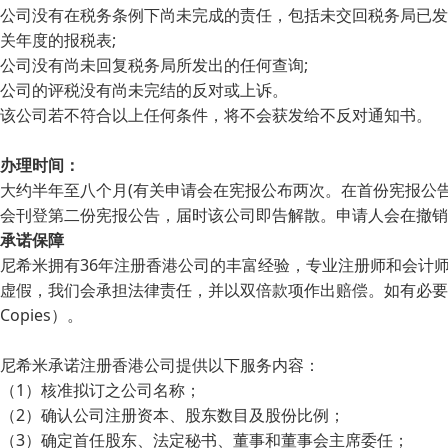
公司没有在税务条例下尚未完成的责任，包括未交回税务局已发
关年度的报税表;
公司没有尚未回复税务局所发出的任何查询;
公司的评税没有尚未完结的反对或上诉。
该公司若不符合以上任何条件，将不会获发给不反对通知书。
办理时间：
大约半年至八个月(有关申请会在宪报公布两次。在首份宪报公
会刊登第二份宪报公告，届时该公司即告解散。申请人会在撤销
承诺保障
尼希米拥有36年注册香港公司的丰富经验，专业注册师和会计
虚假，我们会承担法律责任，并以双倍款项作出赔偿。如有必要，可要
Copies）。
尼希米承诺注册香港公司提供以下服务内容：
（1）核准拟订之公司名称；
（2）确认公司注册资本、股东数目及股份比例；
（3）确定首任股东、法定秘书、董事和董事会主席委任；