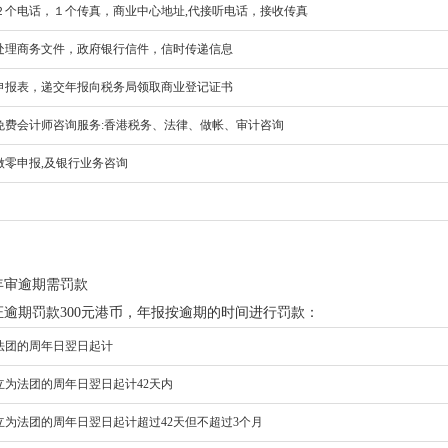
２个电话，１个传真，商业中心地址,代接听电话，接收传真
处理商务文件，政府银行信件，信时传递信息
申报表，递交年报向税务局领取商业登记证书
免费会计师咨询服务:香港税务、法律、做帐、审计咨询
做零申报,及银行业务咨询
年审逾期需罚款
证逾期罚款300元港币，年报按逾期的时间进行罚款：
法团的周年日翌日起计
立为法团的周年日翌日起计42天内
立为法团的周年日翌日起计超过42天但不超过3个月