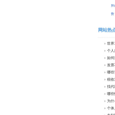
拜
势
网站热
世界
个人
如何
发票
哪些
税收
找代
哪些
为什
个体