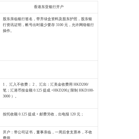
香港东亚银行开户
股东亲临银行签名，带齐绿盒资料及股东护照，股东银
行资讯证明，帐号出时最少要存 3100 元，允许网络银行
操作。
1 、汇入不收费； 2 、汇出：汇美金收费用 HKD200/
笔；汇港币按金额 0.125 提成 +HKD200,( 限制 HKD100-
3000 ）。
按托收额 0.125 提成 + 邮费另收，出电报 120 元；
开户：带公司证书，董事亲临，一周后拿支票本，不收
费用