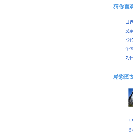
猜你喜
发
找代
个
为
精彩图
世
香