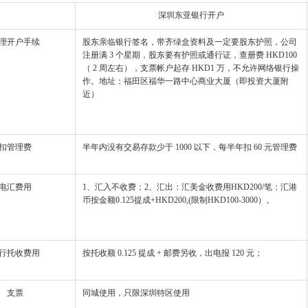
深圳东亚银行开户
理开户手续
股东亲临银行签名，带齐绿盒资料及一定要股东护照，公司
注册满 3 个星期，股东要有护照或通行证，查册费 HKD100
（ 2 周左右），支票帐户起存 HKD1 万，不允许网络银行操
作。地址：福田区福华一路中心商业大厦（即投资大厦附
近）
扣管理费
半年内没有交易存款少于 1000 以下，每半年扣 60 元管理费
电汇费用
1、汇入不收费；2、汇出：汇美金收费用HKD200/笔；汇港
币按金额0.125提成+HKD200,(限制HKD100-3000）。
行托收费用
按托收额 0.125 提成 + 邮费另收，出电报 120 元；
支票
同城使用，只限深圳特区使用