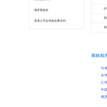
B
俄罗斯收款
英
香港公司全球收款聚合码
美
商标相
马来
永
汇
中
俄